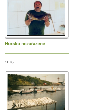
Zápis č.1/2026
Norsko nezařazené
Výroční členská schůze 2026
Důležité upozornění
Zápis č.5/2025
Fotky
5
Zápis č.4/2025
Únor 2026