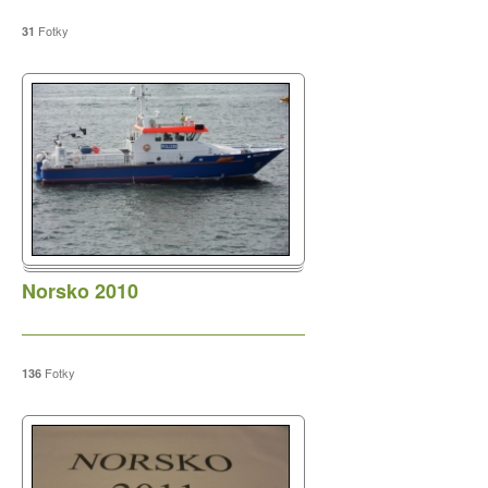
Akce
Fotky
Důležitá oznámení
31
Nezařazené
Novinky
O spolku
Rybářský řád
Zájezdy
Zajímavosti
Norsko 2010
Přihlásit se
Zdroj kanálů (příspěvky)
Fotky
136
Kanál komentářů
Česká lokalizace